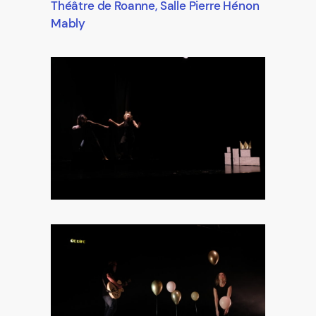
Théâtre de Roanne, Salle Pierre Hénon
Mably